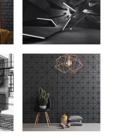
Home Interior Design
DESIGN
/
PHOTOGRAPHY
Office Interior
ARCHITECTURE
/
DESIGN