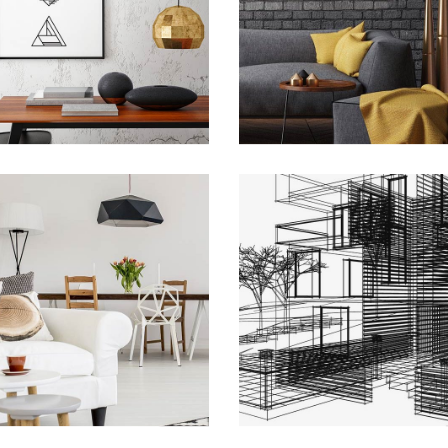
or Harmony
DESIGN
IGN
/
LOGO
an
3D Modelling For Ad
IGN
/
INTERIOR DESIGN
LOGO
/
PHOTOGRAPHY