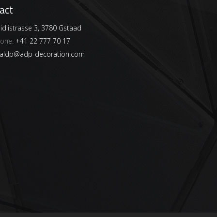
act
dlistrasse 3, 3780 Gstaad
hone:
+41 22 777 70 17
aldp@adp-decoration.com