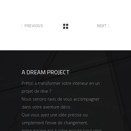
PREVIOUS
NEXT
A DREAM PROJECT
Prêt(e) à transformer votre intérieur en un
projet de rêve ?
Nous serions ravis de vous accompagner
dans votre aventure déco.
Que vous ayez une idée précise ou
simplement l’envie de changement,
notre équipe est à votre écoute pour vous