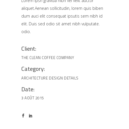
Lorem Ipsn gravida nibh vel velit auctor
aliquet.Aenean sollicitudin, lorem quis biben
dum auci elit consequat ipsutis sem nibh id
elit. Duis sed odio sit amet nibh vulputate.
odio.
Client:
THE CLEAN COFFEE COMPANY
Category:
ARCHITECTURE
DESIGN
DETAILS
Date:
3 AOÛT 2015