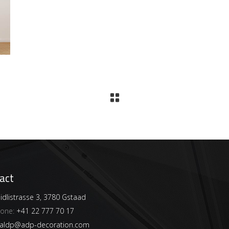
act
dlistrasse 3, 3780 Gstaad
hone:
+41 22 777 70 17
aldp@adp-decoration.com