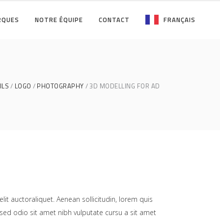
RQUES
NOTRE ÉQUIPE
CONTACT
FRANÇAIS
ILS
LOGO
PHOTOGRAPHY
3D MODELLING FOR AD
lit auctoraliquet. Aenean sollicitudin, lorem quis
 sed odio sit amet nibh vulputate cursu a sit amet