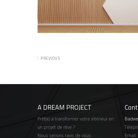
PREVIOUS
A DREAM PROJECT
Cont
Prêt(e) à transformer votre intérieur en
Badwei
un projet de rêve ?
Télép
Nous serions ravis de vous
Email: