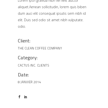
Lorem Ipsn gravida nibh vel velit auctor
aliquet.Aenean sollicitudin, lorem quis biben
dum auci elit consequat ipsutis sem nibh id
elit. Duis sed odio sit amet nibh vulputate.
odio.
Client:
THE CLEAN COFFEE COMPANY
Category:
CACTUS INC.
CLIENTS
Date:
8 JANVIER 2014