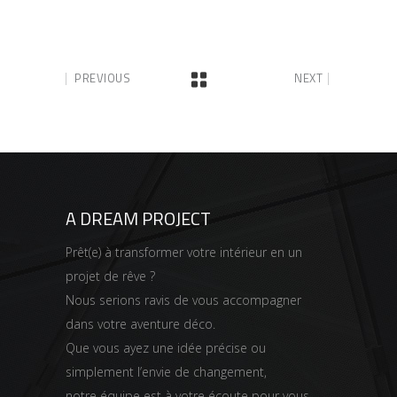
PREVIOUS
NEXT
A DREAM PROJECT
Prêt(e) à transformer votre intérieur en un
projet de rêve ?
Nous serions ravis de vous accompagner
dans votre aventure déco.
Que vous ayez une idée précise ou
simplement l’envie de changement,
notre équipe est à votre écoute pour vous