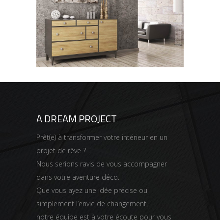
CACTUS INC.
A DREAM PROJECT
Prêt(e) à transformer votre intérieur en un
projet de rêve ?
Nous serions ravis de vous accompagner
dans votre aventure déco.
Que vous ayez une idée précise ou
simplement l’envie de changement,
notre équipe est à votre écoute pour vous