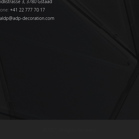
dlistrasse 3, 3780 Gstaad
hone:
+41 22 777 70 17
aldp@adp-decoration.com
@2017. All Rights Reserved.