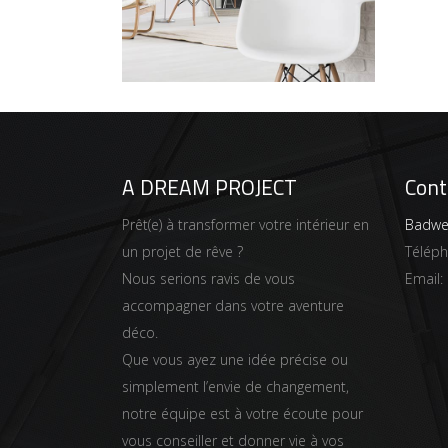
A DREAM PROJECT
Cont
Prêt(e) à transformer votre intérieur en
Badwei
un projet de rêve ?
Télép
Nous serions ravis de vous
Email:
accompagner dans votre aventure
déco.
Que vous ayez une idée précise ou
simplement l’envie de changement,
notre équipe est à votre écoute pour
vous conseiller et donner vie à vos