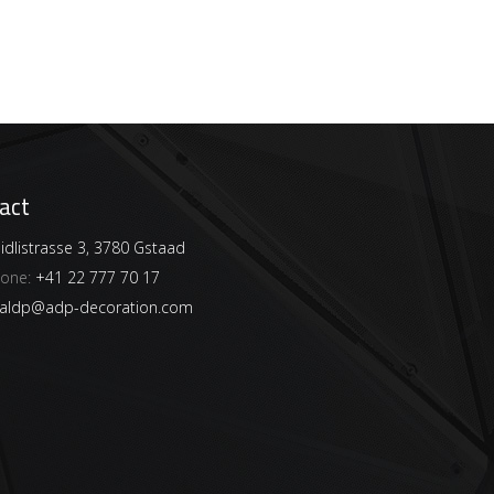
act
dlistrasse 3, 3780 Gstaad
hone:
+41 22 777 70 17
aldp@adp-decoration.com