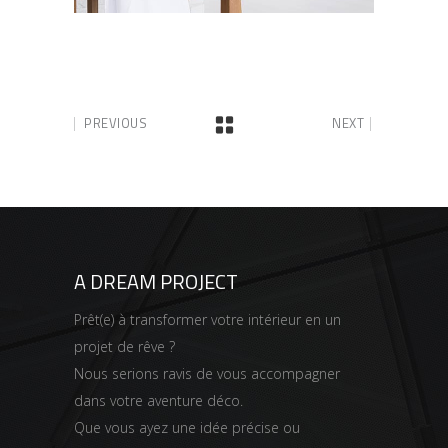
PREVIOUS
NEXT
A DREAM PROJECT
Prêt(e) à transformer votre intérieur en un
projet de rêve ?
Nous serions ravis de vous accompagner
dans votre aventure déco.
Que vous ayez une idée précise ou