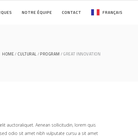
RQUES
NOTRE ÉQUIPE
CONTACT
FRANÇAIS
HOME
CULTURAL
PROGRAM
GREAT INNOVATION
lit auctoraliquet. Aenean sollicitudin, lorem quis
 sed odio sit amet nibh vulputate cursu a sit amet