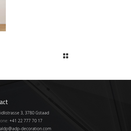
act
dlistrasse 3, 3780 Gstaad
hone:
+41 22 777 70 17
aldp@adp-decoration.com