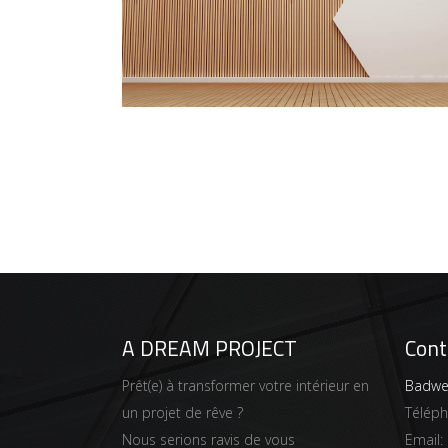
A DREAM PROJECT
Cont
Prêt(e) à transformer votre intérieur en
Badwei
un projet de rêve ?
Télép
Nous serions ravis de vous
Email: