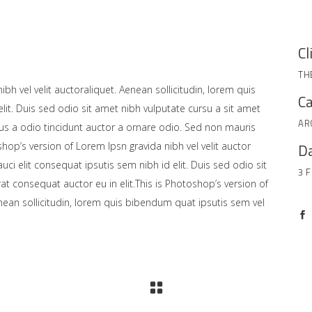
Cl
TH
bh vel velit auctoraliquet. Aenean sollicitudin, lorem quis
Ca
lit. Duis sed odio sit amet nibh vulputate cursu a sit amet
AR
us a odio tincidunt auctor a ornare odio. Sed non mauris
shop’s version of Lorem Ipsn gravida nibh vel velit auctor
Da
uci elit consequat ipsutis sem nibh id elit. Duis sed odio sit
3 
at consequat auctor eu in elit.This is Photoshop’s version of
enean sollicitudin, lorem quis bibendum quat ipsutis sem vel