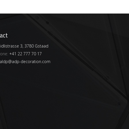
act
dlistrasse 3, 3780 Gstaad
hone:
+41 22 777 70 17
aldp@adp-decoration.com