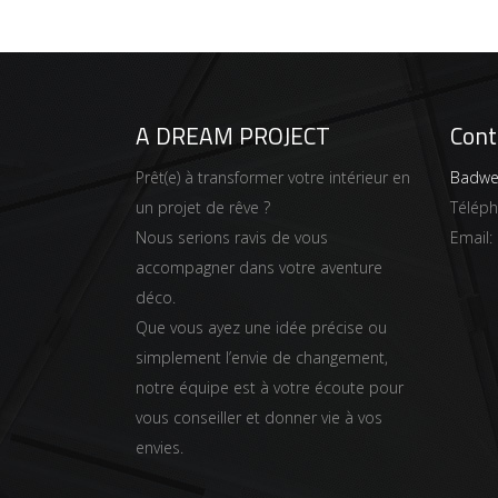
A DREAM PROJECT
Cont
Prêt(e) à transformer votre intérieur en
Badwei
un projet de rêve ?
Télép
Nous serions ravis de vous
Email:
accompagner dans votre aventure
déco.
Que vous ayez une idée précise ou
simplement l’envie de changement,
notre équipe est à votre écoute pour
vous conseiller et donner vie à vos
envies.