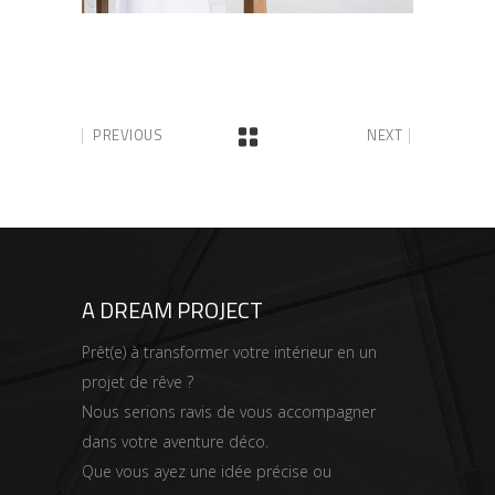
PREVIOUS
NEXT
A DREAM PROJECT
Prêt(e) à transformer votre intérieur en un
projet de rêve ?
Nous serions ravis de vous accompagner
dans votre aventure déco.
Que vous ayez une idée précise ou