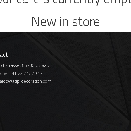
New in store
act
dlistrasse 3, 3780 Gstaad
hone:
+41 22 777 70 17
aldp@adp-decoration.com