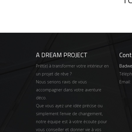
A DREAM PROJECT
Cont
Prêt(e) à transformer votre intérieur en
Badwei
un projet de rêve ?
Télép
Nous serions ravis de vous
Email:
accompagner dans votre aventure
déco.
Que vous ayez une idée précise ou
simplement l’envie de changement,
notre équipe est à votre écoute pour
vous conseiller et donner vie à vos